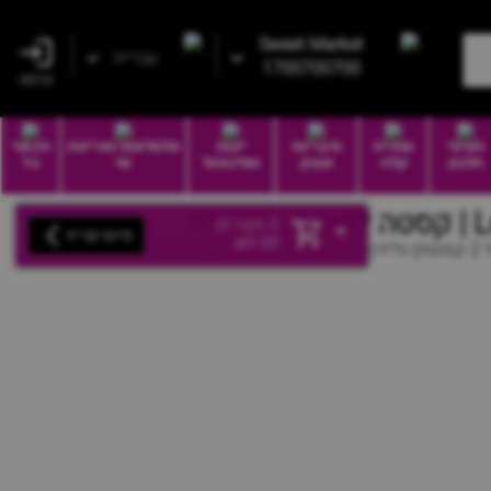
Sweet Market
עברית
1700700700
כניסה
חטיפי
שתייה
סיגריות
יינות
סלסלאות ואריזות
הכשר
חלבון
קלה
וטבק
ואלכוהול
שי
בד
וז
0
מוצרים
סיום קנייה
₪
0.00
קסטה גלידת לואקר - (1 חבילה מכיל 2 קסטות) גלידה שמנת חלבית בטעם קקאו ואגוזי לוז בין