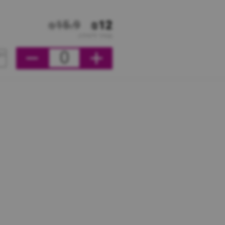
₪15.9
₪12
מחיר ליחידה
0