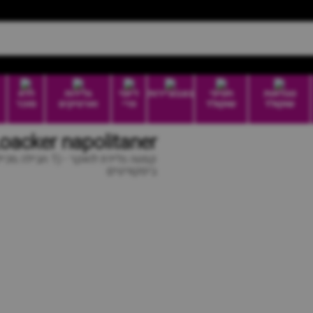
טבלאות
חטיפי
בונבוניירות
דיוטי
גלידות
ללא
שוקולד
שוקולד
פרי
וארטיקים
סוכר
Loacker napolitaner | קסטה לואקר אגוזי ל
ביסקוויטים