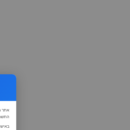
אתר
ה
התשמ"א-1981 (סעיף 13), לצורך שיפור השי
באישו