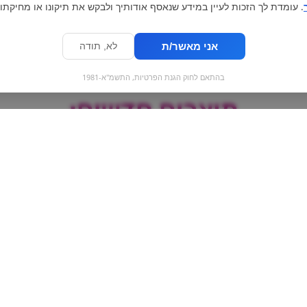
. עומדת לך הזכות לעיין במידע שנאסף אודותיך ולבקש את תיקונו או מחיקתו.
אני מאשר/ת
לא, תודה
בהתאם לחוק הגנת הפרטיות, התשמ"א-1981
מוצרים חדשים:
|
Golden break |
XXXLליקריץ דו
גליליות וניל
twizzlers