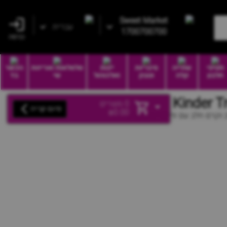
Sweet Market
עברית
1700700700
כניסה
חטיפי
שתייה
סיגריות
יינות
סלסלאות ואריזות
הכשר
חלבון
קלה
וטבק
ואלכוהול
שי
בד
0
מוצרים
סיום קנייה
₪
0.00
 וקרם חלב עם פירורי ביסקוויט