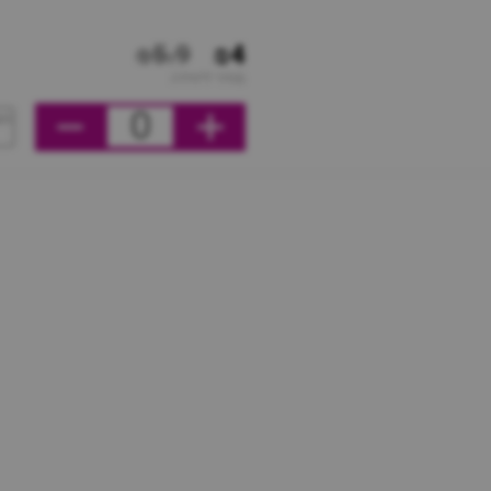
₪5.9
₪4
מחיר ליחידה
0