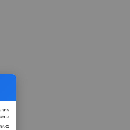
אתר
ה
התשמ"א-1981 (סעיף 13), לצורך שיפור השי
באישו