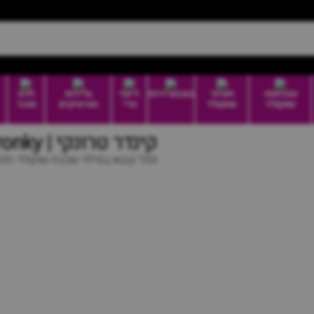
טבלאות
חטיפי
בונבוניירות
דיוטי
גלידות
ללא
שוקולד
שוקולד
פרי
וארטיקים
סוכר
קינדר טרונקי | Kinder Tronky
וופל קקאו במילוי שכבת שוקולד חלב