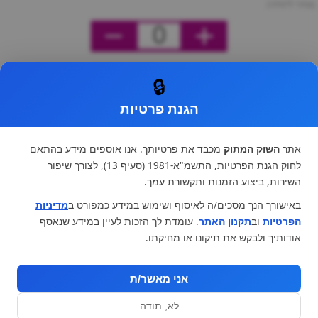
מחיר ליחידה
0
🔒
הגנת פרטיות
אתר
השוק המתוק
מכבד את פרטיותך. אנו אוספים מידע בהתאם
לחוק הגנת הפרטיות, התשמ"א-1981 (סעיף 13), לצורך שיפור
השירות, ביצוע הזמנות ותקשורת עמך.
באישורך הנך מסכים/ה לאיסוף ושימוש במידע כמפורט ב
מדיניות
הפרטיות
וב
תקנון האתר
. עומדת לך הזכות לעיין במידע שנאסף
אודותיך ולבקש את תיקונו או מחיקתו.
אני מאשר/ת
לא, תודה