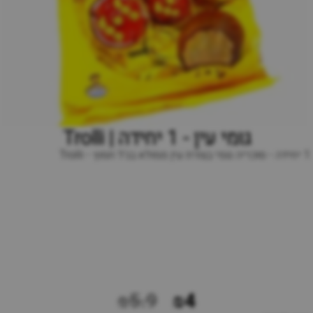
גומי עין - 1 יחידה | Trolli
1 יחידה - סוכריה גומי בצורת עין ממולא בג'ל חמוץ - Trolli
₪5.9
₪4