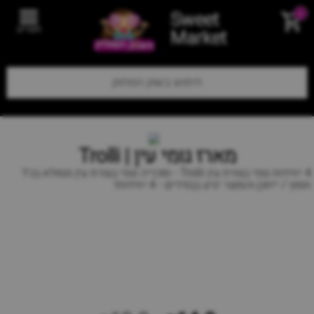
Sweet
0
תפריט
Market
מארז גומי עין | Trolli
4 יחידות גומי בצורת עין Trolli - סוכריה גומי בצורת עין ממולא בג'ל
חמוץ / ייתכן והמוצר יגיע בבודדים - 4 יחידות!