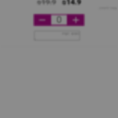
₪19.9
₪14.9
מחיר ליחידה
0