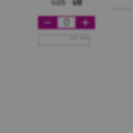
₪25
₪0
מחיר ליחידה
0