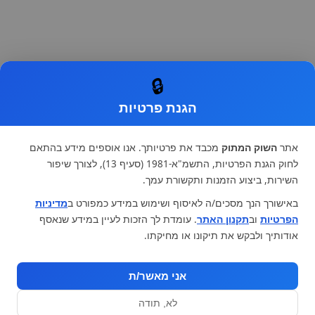
🔒
הגנת פרטיות
אתר
השוק המתוק
מכבד את פרטיותך. אנו אוספים מידע בהתאם
לחוק הגנת הפרטיות, התשמ"א-1981 (סעיף 13), לצורך שיפור
השירות, ביצוע הזמנות ותקשורת עמך.
באישורך הנך מסכים/ה לאיסוף ושימוש במידע כמפורט ב
מדיניות
הפרטיות
וב
תקנון האתר
. עומדת לך הזכות לעיין במידע שנאסף
אודותיך ולבקש את תיקונו או מחיקתו.
אני מאשר/ת
לא, תודה