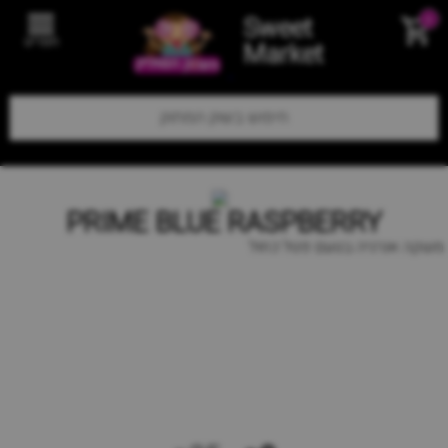
Sweet
0
תפריט
Market
PRIME BLUE RASPBERRY
משקה אנרגיה בטעם פטל כחול