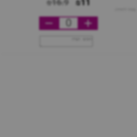
₪16.9
₪11
מחיר ליחידה
0