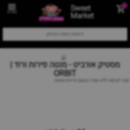
Sweet
0
תפריט
Market
מסטיק אורביט - מנטה פירות ורוד |
ORBIT
גומי לעיסה ללא סוכר בטעם פירות ומנטה