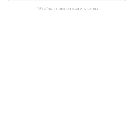
0
בהתאם לחוק הגנת הפרטיות, התשמ"א-1981
כל המוצרים
השוק המתוק
מבצעים
הקניות שלי
עגלת קניות
מוצרים חדשים:
מבוקשים - קשיות אייס
country chips -
קפה
ברביקיו ודבש
₪0
₪8.9
מעבר למוצר
מעבר למוצר