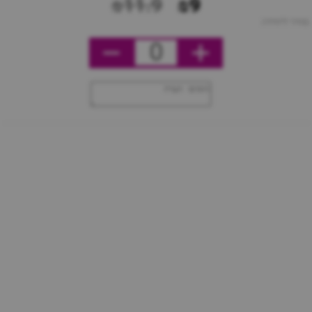
₪11.9
₪9
מחיר ליחידה
0