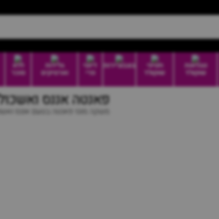
טבלאות
חטיפי
בונבוניירות
דיוטי
גלידות
ללא
שוקולד
שוקולד
פרי
וארטיקים
סוכר
פאנטה אננס ואשכול
משקה מוגז פאנטה בטעם אננס ואשכ