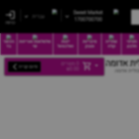
Sweet Market
עברית
1700700700
כניסה
חטיפי
שתייה
סיגריות
יינות
סלסלאות ואריזות
הכשר
חלבון
קלה
וטבק
ואלכוהול
שי
בד
ית אדומה
0
מוצרים
סיום קנייה
₪
0.00
ולית אדומה