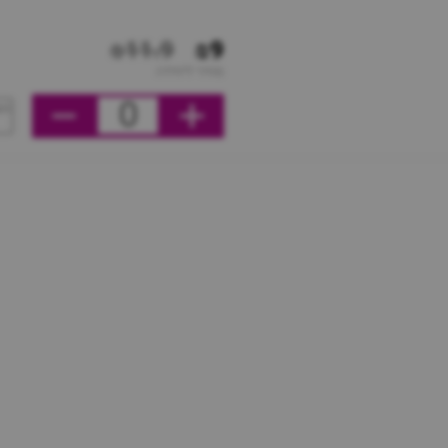
₪11.9
₪9
מחיר ליחידה
0