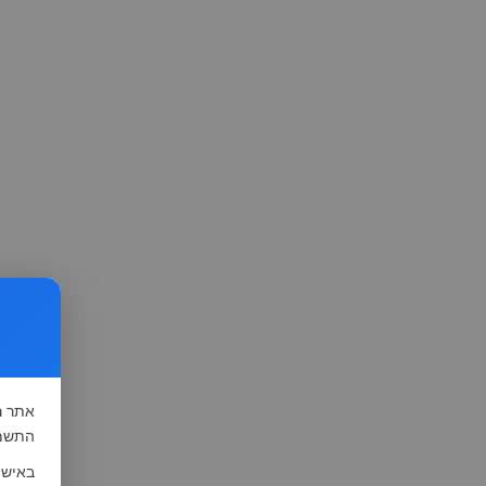
אתר
ה
התשמ"א-1981 (סעיף 13), לצורך שיפור השי
באישו