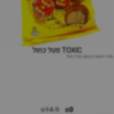
TOXIC פטל כחול
סודה חמוצה בטעם פטל כחול
₪14.9
₪0