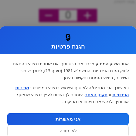
מחיר ליחידה
0
🔒
הגנת פרטיות
אתר
השוק המתוק
מכבד את פרטיותך. אנו אוספים מידע בהתאם
לחוק הגנת הפרטיות, התשמ"א-1981 (סעיף 13), לצורך שיפור
השירות, ביצוע הזמנות ותקשורת עמך.
באישורך הנך מסכים/ה לאיסוף ושימוש במידע כמפורט ב
מדיניות
הפרטיות
וב
תקנון האתר
. עומדת לך הזכות לעיין במידע שנאסף
אודותיך ולבקש את תיקונו או מחיקתו.
אני מאשר/ת
לא, תודה