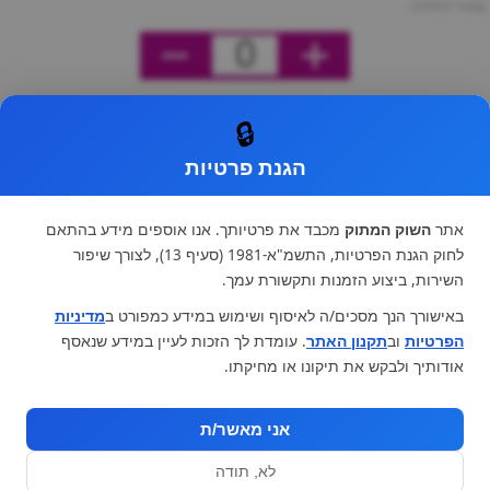
מחיר ליחידה
0
🔒
הגנת פרטיות
אתר
השוק המתוק
מכבד את פרטיותך. אנו אוספים מידע בהתאם
לחוק הגנת הפרטיות, התשמ"א-1981 (סעיף 13), לצורך שיפור
השירות, ביצוע הזמנות ותקשורת עמך.
באישורך הנך מסכים/ה לאיסוף ושימוש במידע כמפורט ב
מדיניות
הפרטיות
וב
תקנון האתר
. עומדת לך הזכות לעיין במידע שנאסף
אודותיך ולבקש את תיקונו או מחיקתו.
אני מאשר/ת
לא, תודה