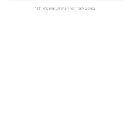
0
בהתאם לחוק הגנת הפרטיות, התשמ"א-1981
כל המוצרים
השוק המתוק
מבצעים
הקניות שלי
עגלת קניות
מוצרים חדשים:
חמצוצים שטיחים ענק
סטולי אדום - ליטר
פירות | צבעוני
₪98
₪77
מעבר למוצר
מעבר למוצר