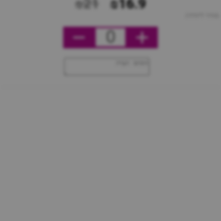
₪21
₪16.9
מחיר ליחידה
0