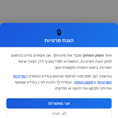
🔒
הגנת פרטיות
אתר
השוק המתוק
מכבד את פרטיותך. אנו אוספים מידע בהתאם
לחוק הגנת הפרטיות, התשמ"א-1981 (סעיף 13), לצורך שיפור
השירות, ביצוע הזמנות ותקשורת עמך.
באישורך הנך מסכים/ה לאיסוף ושימוש במידע כמפורט ב
מדיניות
הפרטיות
וב
תקנון האתר
. עומדת לך הזכות לעיין במידע שנאסף
אודותיך ולבקש את תיקונו או מחיקתו.
אני מאשר/ת
לא, תודה