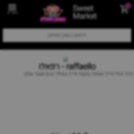
Sweet
0
תפריט
Market
raffaello - רפאלו
כדור וופל פריך מצופה קוקוס פריך במילוי קרם ושקד שלם