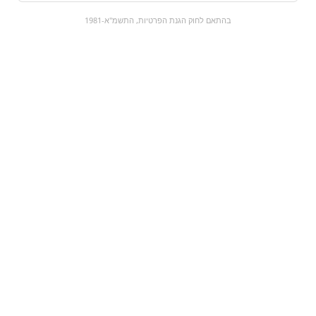
0
בהתאם לחוק הגנת הפרטיות, התשמ"א-1981
כל המוצרים
השוק המתוק
מבצעים
הקניות שלי
עגלת קניות
מוצרים חדשים:
L&m Blue label | ל&מ
נחשים - מסוכר
כחול
₪18.9
₪0
מעבר למוצר
מעבר למוצר