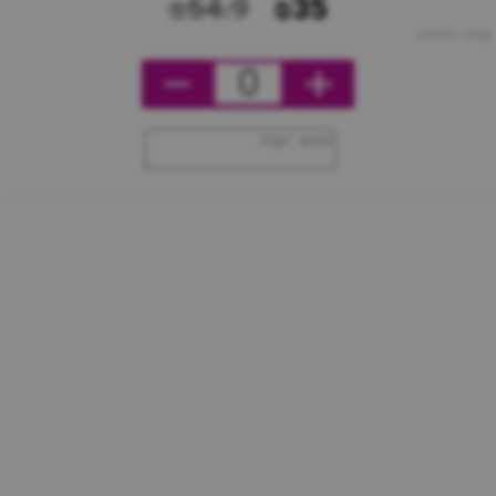
₪54.9
₪35
מחיר ליחידה
0