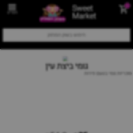
Sweet
0
תפריט
Market
גומי ביצת עין
סוכריות גומי בטעם פירות