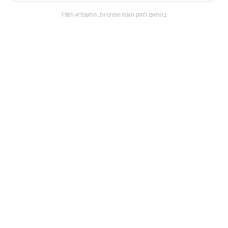
0
בהתאם לחוק הגנת הפרטיות, התשמ"א-1981
כל המוצרים
השוק המתוק
מבצעים
הקניות שלי
עגלת קניות
מוצרים חדשים:
לינדור מריר 90% |
סוכר לבן - סוגת
lindor supreme dark
₪7.5
₪15.9
מעבר למוצר
מעבר למוצר