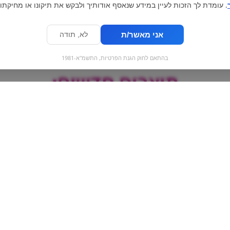
. עומדת לך הזכות לעיין במידע שנאסף אודותיך ולבקש את תיקונו או מחיקתו.
אני מאשר/ת
לא, תודה
בהתאם לחוק הגנת הפרטיות, התשמ"א-1981
מוצרים חדשים:
פופקורן אקסטרה חמאה
קורונה | Corona
-
BlockBuster PopCorn