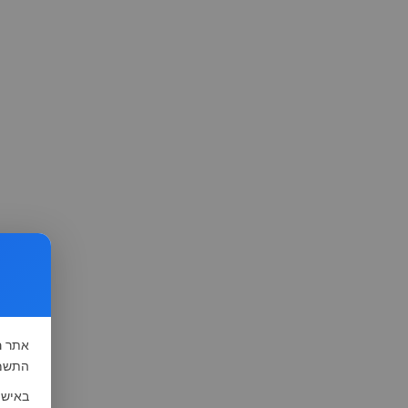
אתר
ה
התשמ"א-1981 (סעיף 13), לצורך שיפור השי
באישו