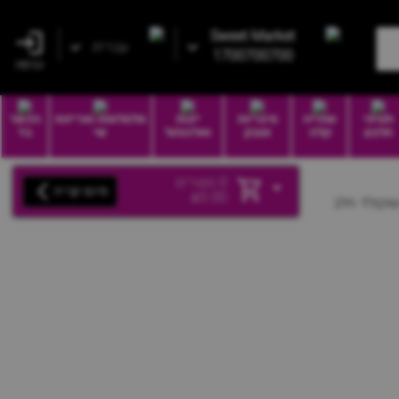
Sweet Market
עברית
1700700700
כניסה
חטיפי
שתייה
סיגריות
יינות
סלסלאות ואריזות
הכשר
חלבון
קלה
וטבק
ואלכוהול
שי
בד
0
מוצרים
סיום קנייה
₪
0.00
שוקולד חלב