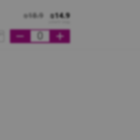
₪18.9
₪14.9
מחיר ליחידה
0