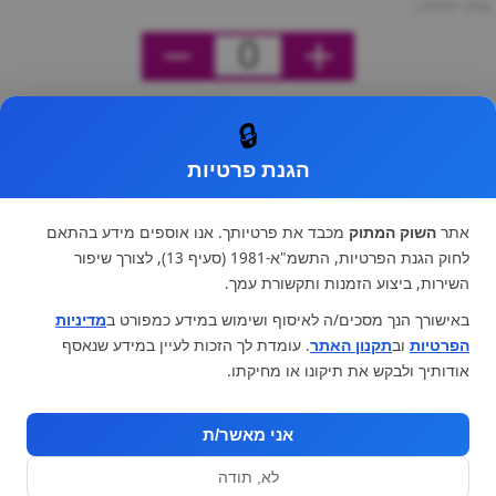
מחיר ליחידה
0
🔒
הגנת פרטיות
אתר
השוק המתוק
מכבד את פרטיותך. אנו אוספים מידע בהתאם
לחוק הגנת הפרטיות, התשמ"א-1981 (סעיף 13), לצורך שיפור
השירות, ביצוע הזמנות ותקשורת עמך.
באישורך הנך מסכים/ה לאיסוף ושימוש במידע כמפורט ב
מדיניות
הפרטיות
וב
תקנון האתר
. עומדת לך הזכות לעיין במידע שנאסף
אודותיך ולבקש את תיקונו או מחיקתו.
אני מאשר/ת
לא, תודה