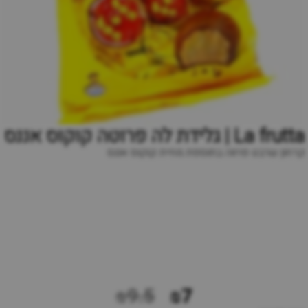
La frutta | גלידת לה פרוטה קוקוס אננס
קרחון שרבט פרווה בתוספת מחית קוקוס אננס
₪9.5
₪7