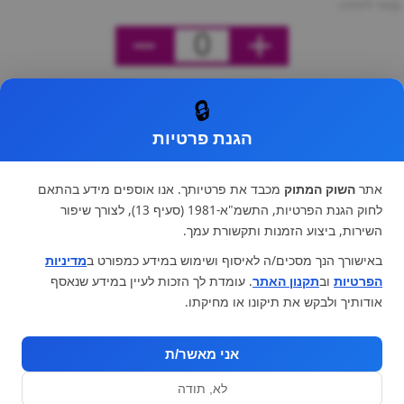
מחיר ליחידה
0
🔒
הגנת פרטיות
אתר
השוק המתוק
מכבד את פרטיותך. אנו אוספים מידע בהתאם
לחוק הגנת הפרטיות, התשמ"א-1981 (סעיף 13), לצורך שיפור
השירות, ביצוע הזמנות ותקשורת עמך.
באישורך הנך מסכים/ה לאיסוף ושימוש במידע כמפורט ב
מדיניות
הפרטיות
וב
תקנון האתר
. עומדת לך הזכות לעיין במידע שנאסף
אודותיך ולבקש את תיקונו או מחיקתו.
אני מאשר/ת
לא, תודה