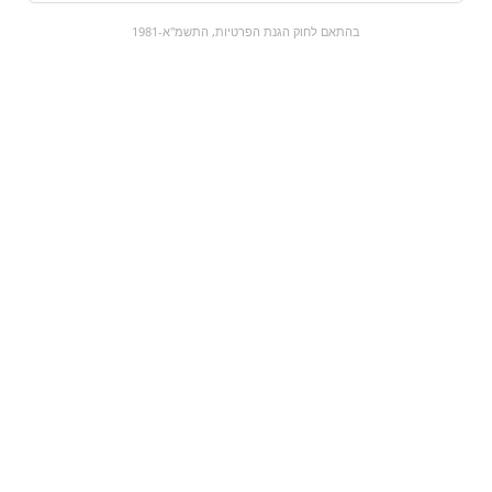
0
בהתאם לחוק הגנת הפרטיות, התשמ"א-1981
כל המוצרים
השוק המתוק
מבצעים
הקניות שלי
עגלת קניות
מוצרים חדשים:
קליק ביסקוויט
עדשי שוקולד - צבע ור
₪24
₪6.9
מעבר למוצר
מעבר למוצר