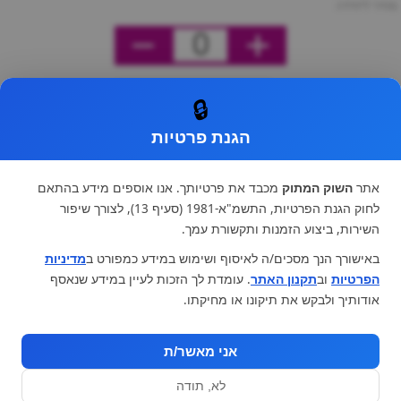
מחיר ליחידה
0
🔒
הגנת פרטיות
אתר
השוק המתוק
מכבד את פרטיותך. אנו אוספים מידע בהתאם
לחוק הגנת הפרטיות, התשמ"א-1981 (סעיף 13), לצורך שיפור
השירות, ביצוע הזמנות ותקשורת עמך.
באישורך הנך מסכים/ה לאיסוף ושימוש במידע כמפורט ב
מדיניות
הפרטיות
וב
תקנון האתר
. עומדת לך הזכות לעיין במידע שנאסף
אודותיך ולבקש את תיקונו או מחיקתו.
אני מאשר/ת
לא, תודה