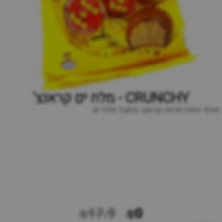
CRUNCHY - מלח ים קראנצ'
חטיף תפוח אדמה קראנצ' מתובל מלח ים
₪17.9
₪0