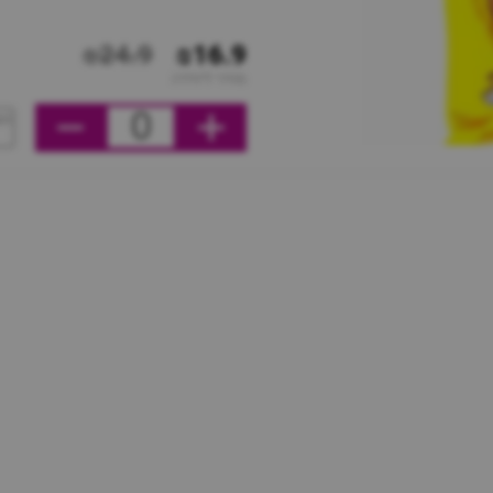
₪24.9
₪16.9
מחיר ליחידה
0