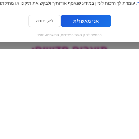
. עומדת לך הזכות לעיין במידע שנאסף אודותיך ולבקש את תיקונו או מחיקתו.
אני מאשר/ת
לא, תודה
בהתאם לחוק הגנת הפרטיות, התשמ"א-1981
מוצרים חדשים:
מילקה צ'יפס אוהוי |
מילקה מקס אגוזי
milka chips ahoy
וופל | ka max
tty chocolate
wafer