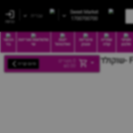
Sweet Market
עברית
1700700700
כניסה
חטיפי
שתייה
סיגריות
יינות
סלסלאות ואריזות
הכשר
חלבון
קלה
וטבק
ואלכוהול
שי
בד
ב
0
מוצרים
סיום קנייה
₪
0.00