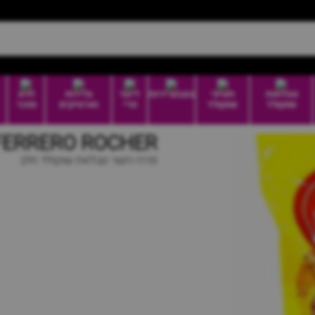
טבלאות
חטיפי
בונבוניירות
דיוטי
גלידות
ללא
שוקולד
שוקולד
פרי
וארטיקים
סוכר
FERRERO ROCHER -שוקולד חל
פררו רושר טבלאת שוקולד חלב