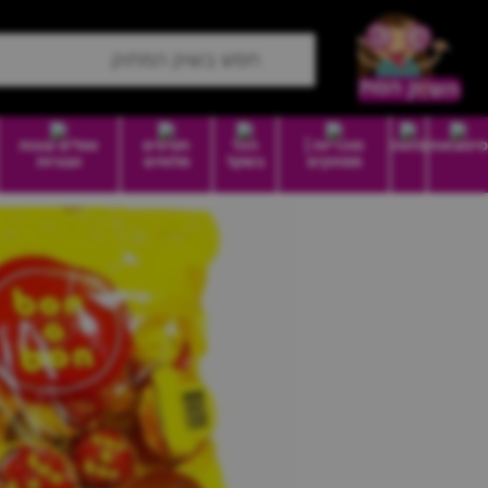
סיטונאות
מזווה
סוכריות |
הכל
חטיפים
וופלים עוגות
ממתקים
בשקל
מלוחים
ועוגיות