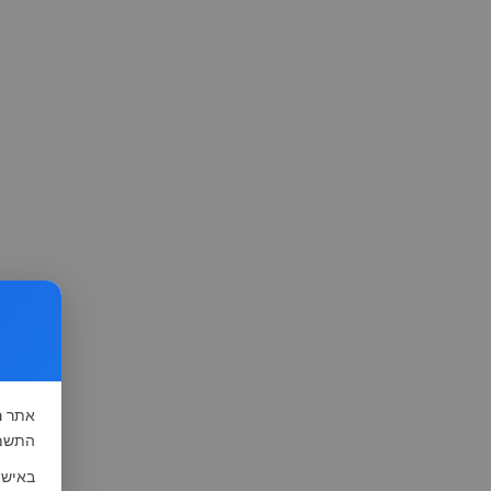
אתר
ה
התשמ"א-1981 (סעיף 13), לצורך שיפור השי
באישו