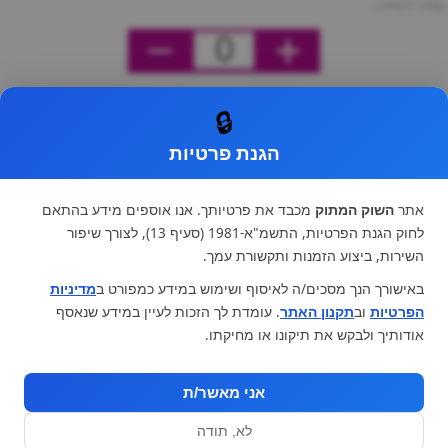
מחיר ליחידה
0
🔒
הגנת פרטיות
אתר
השוק המתוק
מכבד את פרטיותך. אנו אוספים מידע בהתאם
לחוק הגנת הפרטיות, התשמ"א-1981 (סעיף 13), לצורך שיפור
השירות, ביצוע הזמנות ותקשורת עמך.
באישורך הנך מסכים/ה לאיסוף ושימוש במידע כמפורט ב
מדיניות
הפרטיות
וב
תקנון האתר
. עומדת לך הזכות לעיין במידע שנאסף
אודותיך ולבקש את תיקונו או מחיקתו.
אני מאשר/ת
לא, תודה