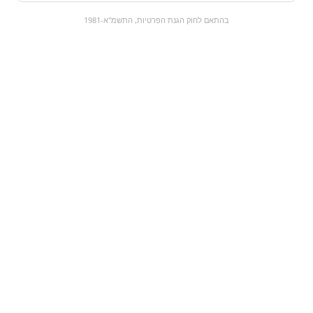
0
בהתאם לחוק הגנת הפרטיות, התשמ"א-1981
כל המוצרים
השוק המתוק
מבצעים
הקניות שלי
עגלת קניות
מוצרים חדשים:
מאסטר קפה טירמיסו |
עוגיות לוטוס אישי
Master Cafe
tiramisu
₪8.9
₪9.9
מעבר למוצר
מעבר למוצר