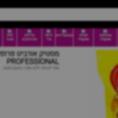
טבלאות
חטיפי
בונבוניירות
דיוטי
גלידות
ללא
שוקולד
שוקולד
פרי
וארטיקים
סוכר
PROFESSIONAL
גומי לעיסה ללא סוכר בטעם מנטה