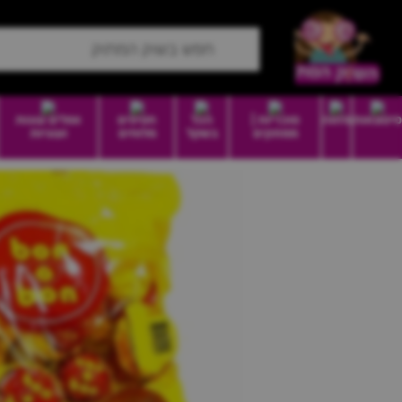
סיטונאות
מזווה
סוכריות |
הכל
חטיפים
וופלים עוגות
ממתקים
בשקל
מלוחים
ועוגיות