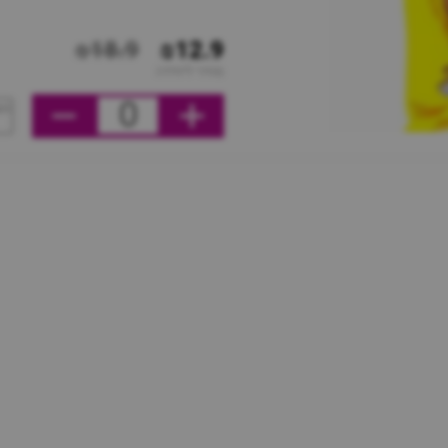
₪18.9
₪12.9
מחיר ליחידה
0