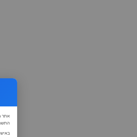
אתר
ה
התשמ"א-1981 (סעיף 13), לצורך שיפור השי
באישו