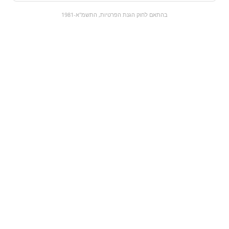
0
בהתאם לחוק הגנת הפרטיות, התשמ"א-1981
כל המוצרים
השוק המתוק
מבצעים
הקניות שלי
עגלת קניות
מוצרים חדשים:
Pringles | פרינגלס
טמפו זכוכית סודה
קלאסי
₪6
₪12.9
מעבר למוצר
מעבר למוצר