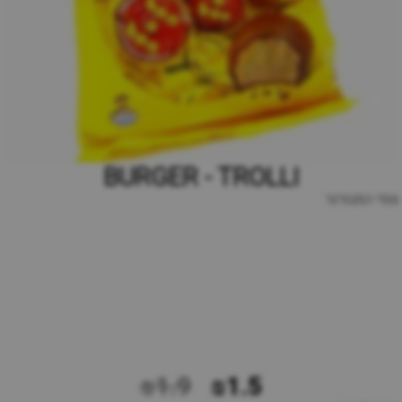
BURGER - TROLLI
גומי המבורגר
₪1.9
₪1.5