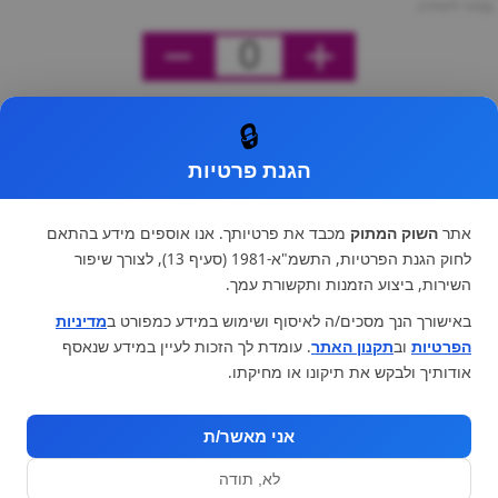
מחיר ליחידה
0
🔒
הגנת פרטיות
אתר
השוק המתוק
מכבד את פרטיותך. אנו אוספים מידע בהתאם
לחוק הגנת הפרטיות, התשמ"א-1981 (סעיף 13), לצורך שיפור
השירות, ביצוע הזמנות ותקשורת עמך.
באישורך הנך מסכים/ה לאיסוף ושימוש במידע כמפורט ב
מדיניות
הפרטיות
וב
תקנון האתר
. עומדת לך הזכות לעיין במידע שנאסף
אודותיך ולבקש את תיקונו או מחיקתו.
אני מאשר/ת
לא, תודה