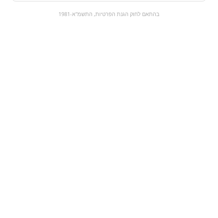
0
בהתאם לחוק הגנת הפרטיות, התשמ"א-1981
כל המוצרים
השוק המתוק
מבצעים
הקניות שלי
עגלת קניות
מוצרים חדשים:
חמשושים מפלצות
Magnum | מגנום
שקדים מובחרים
₪12
₪8.5
מעבר למוצר
מעבר למוצר