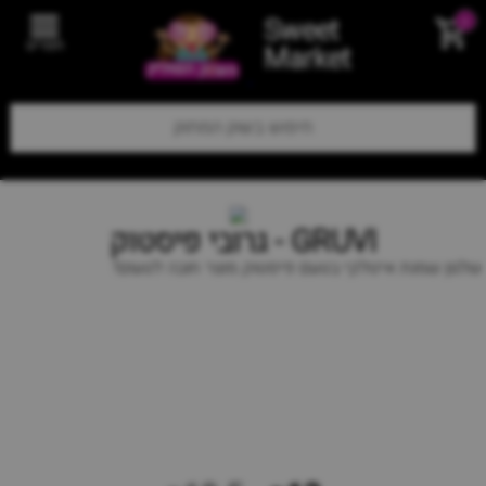
Sweet
0
תפריט
Market
GRUVI - גרובי פיסטוק
שלגון שמנת איטלקי בטעם פיסטוק מוצר חובה לטעום!