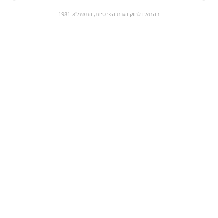
0
בהתאם לחוק הגנת הפרטיות, התשמ"א-1981
כל המוצרים
השוק המתוק
מבצעים
הקניות שלי
עגלת קניות
מוצרים חדשים:
country chips - גבינה
חמצוצים ממולאים
קטנים תות | אדום במיל
לבן
₪59
₪0
מעבר למוצר
מעבר למוצר