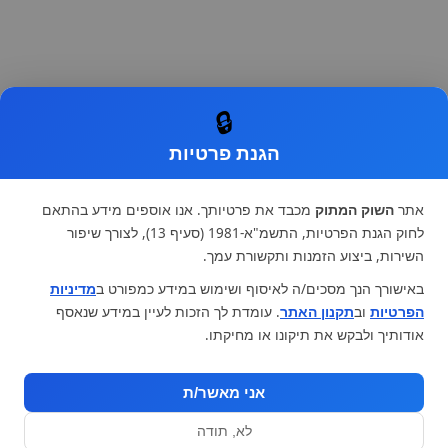
🔒
הגנת פרטיות
אתר
השוק המתוק
מכבד את פרטיותך. אנו אוספים מידע בהתאם
לחוק הגנת הפרטיות, התשמ"א-1981 (סעיף 13), לצורך שיפור
השירות, ביצוע הזמנות ותקשורת עמך.
באישורך הנך מסכים/ה לאיסוף ושימוש במידע כמפורט ב
מדיניות
הפרטיות
וב
תקנון האתר
. עומדת לך הזכות לעיין במידע שנאסף
אודותיך ולבקש את תיקונו או מחיקתו.
אני מאשר/ת
לא, תודה