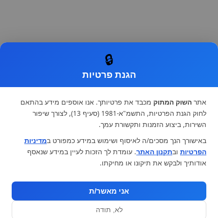
🔒
הגנת פרטיות
אתר
השוק המתוק
מכבד את פרטיותך. אנו אוספים מידע בהתאם
לחוק הגנת הפרטיות, התשמ"א-1981 (סעיף 13), לצורך שיפור
השירות, ביצוע הזמנות ותקשורת עמך.
באישורך הנך מסכים/ה לאיסוף ושימוש במידע כמפורט ב
מדיניות
הפרטיות
וב
תקנון האתר
. עומדת לך הזכות לעיין במידע שנאסף
אודותיך ולבקש את תיקונו או מחיקתו.
אני מאשר/ת
לא, תודה