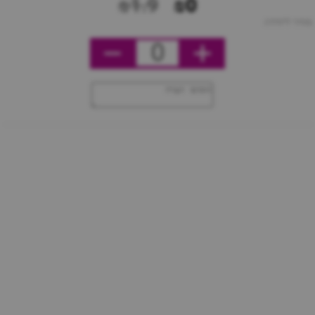
₪1.9
₪0
מחיר ליחידה
0