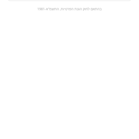
0
בהתאם לחוק הגנת הפרטיות, התשמ"א-1981
כל המוצרים
השוק המתוק
מבצעים
הקניות שלי
עגלת קניות
מוצרים חדשים:
חמשושים מפלצות
דר פפר | Dr pepper
₪9
₪8.5
מעבר למוצר
מעבר למוצר