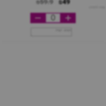
₪59.9
₪49
מחיר ליחידה
0