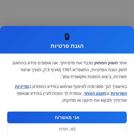
🔒
הגנת פרטיות
אתר
השוק המתוק
מכבד את פרטיותך. אנו אוספים מידע בהתאם
לחוק הגנת הפרטיות, התשמ"א-1981 (סעיף 13), לצורך שיפור
השירות, ביצוע הזמנות ותקשורת עמך.
באישורך הנך מסכים/ה לאיסוף ושימוש במידע כמפורט ב
מדיניות
הפרטיות
וב
תקנון האתר
. עומדת לך הזכות לעיין במידע שנאסף
אודותיך ולבקש את תיקונו או מחיקתו.
אני מאשר/ת
לא, תודה