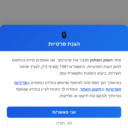
🔒
הגנת פרטיות
אתר
השוק המתוק
מכבד את פרטיותך. אנו אוספים מידע בהתאם
לחוק הגנת הפרטיות, התשמ"א-1981 (סעיף 13), לצורך שיפור
השירות, ביצוע הזמנות ותקשורת עמך.
באישורך הנך מסכים/ה לאיסוף ושימוש במידע כמפורט ב
מדיניות
הפרטיות
וב
תקנון האתר
. עומדת לך הזכות לעיין במידע שנאסף
אודותיך ולבקש את תיקונו או מחיקתו.
אני מאשר/ת
לא, תודה