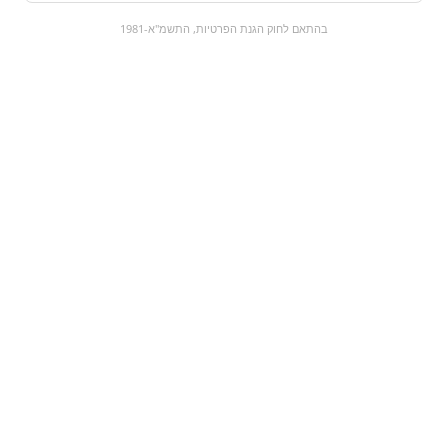
0
בהתאם לחוק הגנת הפרטיות, התשמ"א-1981
כל המוצרים
השוק המתוק
מבצעים
הקניות שלי
עגלת קניות
מוצרים חדשים:
שוקולד מריר 60 אחוז -
פטל
3 יחידות
₪18.9
₪15.9
מעבר למוצר
מעבר למוצר