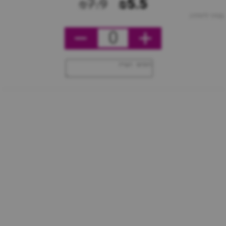
₪7.9
₪5.5
מחיר ליחידה
0