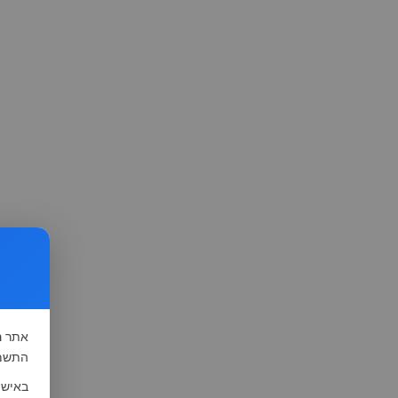
אתר
ה
התשמ"א-1981 (סעיף 13), לצורך שיפור השי
באישו