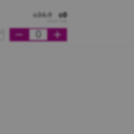
₪34.9
₪0
מחיר ליחידה
0