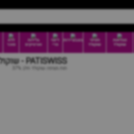
טבלאות
חטיפי
בונבוניירות
דיוטי
גלידות
ללא
שוקולד
שוקולד
פרי
וארטיקים
סוכר
PATISWISS - שוקולד חלב תות
תות מצופה שוקולד חלב 37%