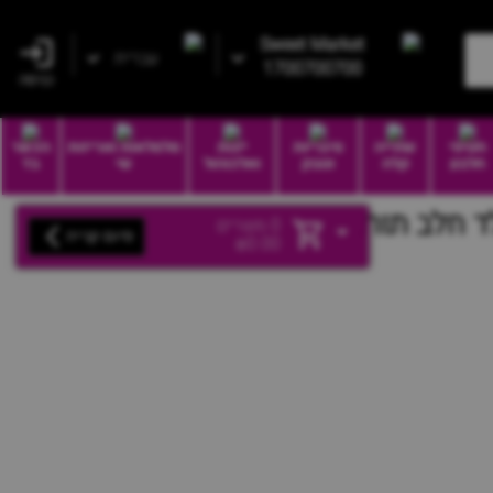
Sweet Market
עברית
1700700700
כניסה
חטיפי
שתייה
סיגריות
יינות
סלסלאות ואריזות
הכשר
חלבון
קלה
וטבק
ואלכוהול
שי
בד
0
מוצרים
סיום קנייה
₪
0.00