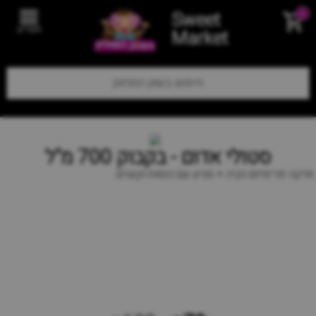
Sweet
0
תפריט
Market
סטולי אדום - בקבוק 700 מ"ל
וודקה פרימיום נקיה + מגיע עם כוסות וקשים.