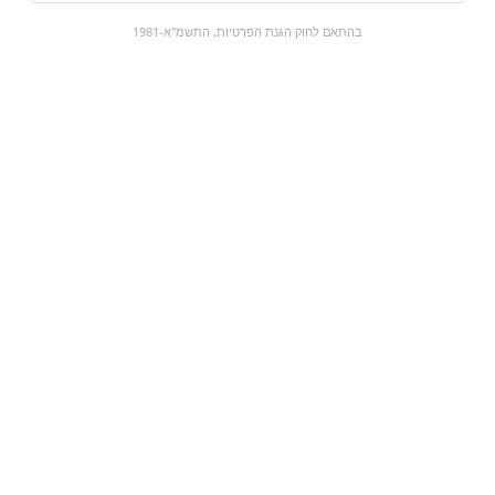
0
בהתאם לחוק הגנת הפרטיות, התשמ"א-1981
כל המוצרים
השוק המתוק
מבצעים
הקניות שלי
עגלת קניות
מוצרים חדשים:
נחשים
מרציפן | marzipan
₪9.9
₪18.9
מעבר למוצר
מעבר למוצר