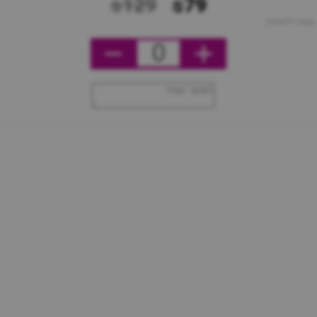
₪129
₪79
מחיר ליחידה
0