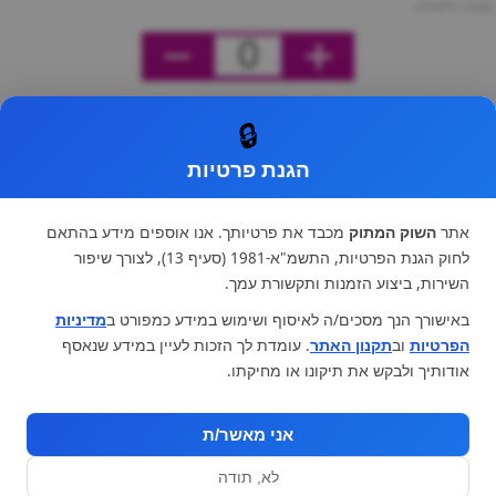
מחיר ליחידה
0
🔒
הגנת פרטיות
אתר
השוק המתוק
מכבד את פרטיותך. אנו אוספים מידע בהתאם
לחוק הגנת הפרטיות, התשמ"א-1981 (סעיף 13), לצורך שיפור
השירות, ביצוע הזמנות ותקשורת עמך.
באישורך הנך מסכים/ה לאיסוף ושימוש במידע כמפורט ב
מדיניות
הפרטיות
וב
תקנון האתר
. עומדת לך הזכות לעיין במידע שנאסף
אודותיך ולבקש את תיקונו או מחיקתו.
אני מאשר/ת
לא, תודה