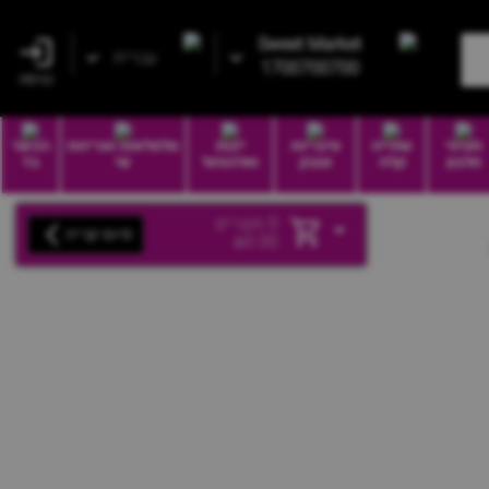
Sweet Market
עברית
1700700700
כניסה
חטיפי
שתייה
סיגריות
יינות
סלסלאות ואריזות
הכשר
חלבון
קלה
וטבק
ואלכוהול
שי
בד
0
מוצרים
סיום קנייה
₪
0.00