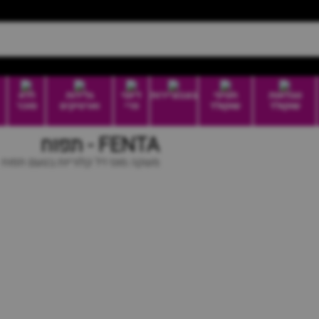
טבלאות
חטיפי
בונבוניירות
דיוטי
גלידות
ללא
שוקולד
שוקולד
פרי
וארטיקים
סוכר
FENTA - תפוח
משקה מוגז דל קלוריות בטעם תפוח