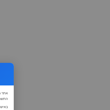
אתר
ה
התשמ"א-1981 (סעיף 13), לצורך שיפור השי
באישו