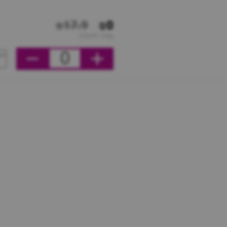
₪17.9
₪0
מחיר ליחידה
0