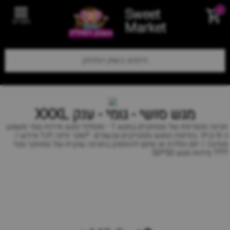
Sweet
0
תפריט
Market
מגש סושי - גומי - ענק XXXL
חגיגה מטורפת של ממתקים במגש 1 - מומלץ! מגש אירוח גומי משוגע
כ-6 קילו. בפינות המגש מסטיקים צבעונים. *סוגר פינה לכל אירוע /
מסיבה / יום הולדת או סתם להתפנק בחגיגה ענקית של ממתקי גומי
???? מידות מגש 50*50