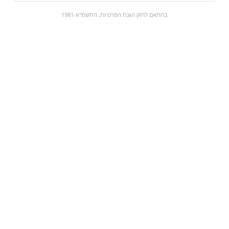
0
בהתאם לחוק הגנת הפרטיות, התשמ"א-1981
כל המוצרים
השוק המתוק
מבצעים
הקניות שלי
עגלת קניות
מוצרים חדשים:
בקבוק נסטי זירו | fuze
מארז טילון בואנו שוקו
tea zero | 1.5 ליטר
חלב
₪0
₪12
מעבר למוצר
מעבר למוצר