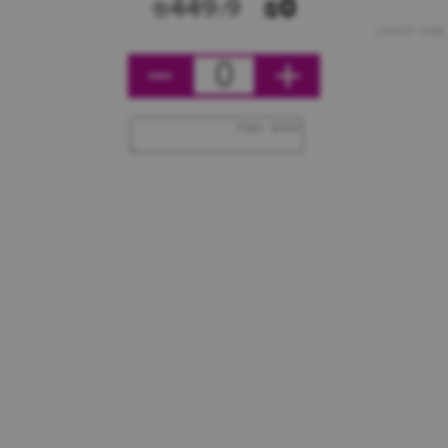
₪449.9
₪0
מחיר ליחידה
0