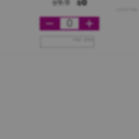
₪9.9
₪0
מחיר ליחידה
0