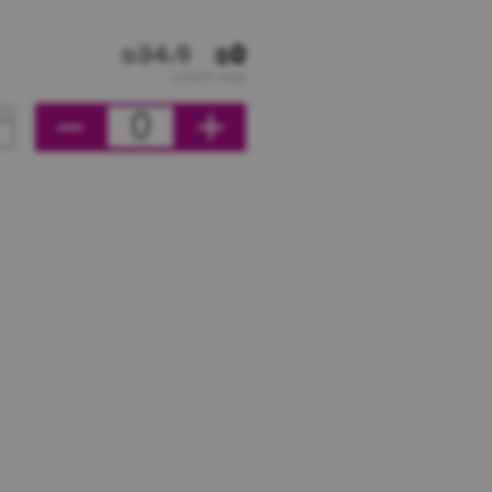
₪34.9
₪0
מחיר ליחידה
0