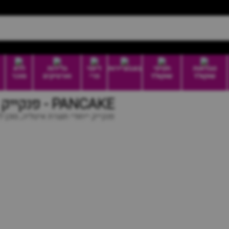
טבלאות
חטיפי
בונבוניירות
דיוטי
גלידות
ללא
שוקולד
שוקולד
פרי
וארטיקים
סוכר
PANCAKE - פנקייק
פנקייק ייחודי תוצרת איטליה, מוכן לאכילה 8 י