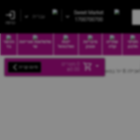
Sweet Market
עברית
1700700700
כניסה
חטיפי
שתייה
סיגריות
יינות
סלסלאות ואריזות
הכשר
חלבון
קלה
וטבק
ואלכוהול
שי
בד
0
מוצרים
סיום קנייה
₪
0.00
ח' במארז