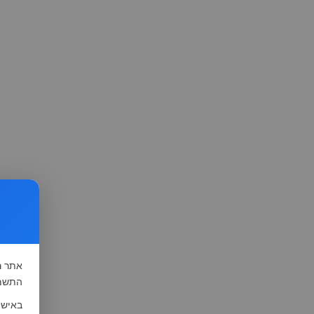
אתר
ה
התשמ"א-1981 (סעיף 13), לצורך שיפור השי
באישו