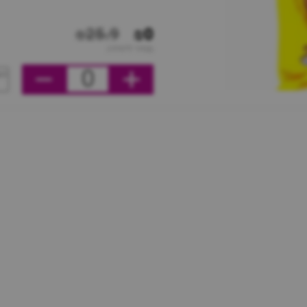
₪25.9
₪0
מחיר ליחידה
0