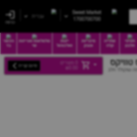
Sweet Market
עברית
1700700700
כניסה
חטיפי
שתייה
סיגריות
יינות
סלסלאות ואריזות
הכשר
חלבון
קלה
וטבק
ואלכוהול
שי
בד
0
מוצרים
סיום קנייה
₪
0.00
פה שוקולד חלב