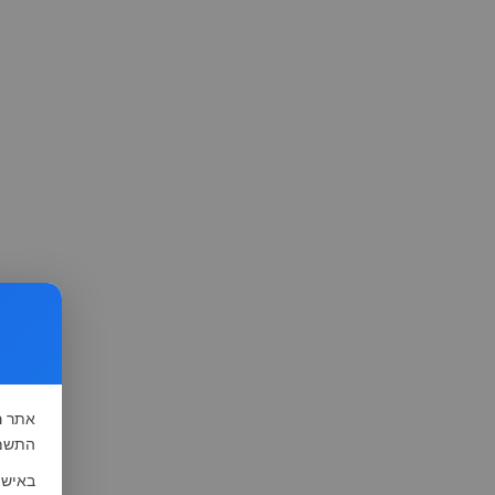
אתר
ה
התשמ"א-1981 (סעיף 13), לצורך שיפור השי
באישו