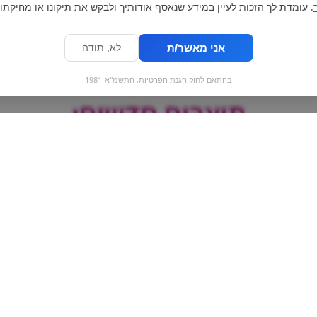
. עומדת לך הזכות לעיין במידע שנאסף אודותיך ולבקש את תיקונו או מחיקתו.
אני מאשר/ת
לא, תודה
בהתאם לחוק הגנת הפרטיות, התשמ"א-1981
מוצרים חדשים:
גריל
לינדור פרלינים שוקולד
עדשי שוקולד - כו
תות לבן | lindor milk