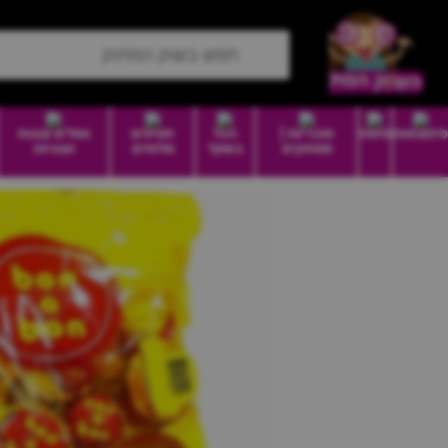
סיטונאות
מזווה
סוכריות |
הכל
חטיפים
וופלים עוגות
ממתקים
בשקל
מלוחים
ועוגיות