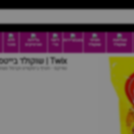
טבלאות
חטיפי
בונבוניירות
דיוטי
גלידות
ללא
שוקולד
שוקולד
פרי
וארטיקים
סוכר
Twix | שוקולד בייטס טוויקס
טוויקס - חטיף ביסקוויט וקרמל מצו