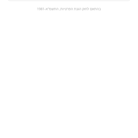
0
בהתאם לחוק הגנת הפרטיות, התשמ"א-1981
כל המוצרים
השוק המתוק
מבצעים
הקניות שלי
עגלת קניות
מוצרים חדשים:
חטיף | poof לבבות
דק דפים שומשום
גבינה
₪0
₪4.9
מעבר למוצר
מעבר למוצר