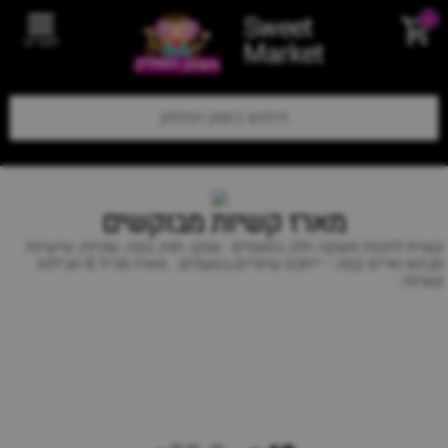
Sweet
0
תפריט
Market
מארז קשיות מבוקשים
קשית להכנת משקה חלב בטעמים : שוקו, תות, בננה, עוגיות, שיערות
סבתא ואייס קפה - ייתכנו שינויים בטעמים . מארז מכיל 6 חבילות
קשיות .