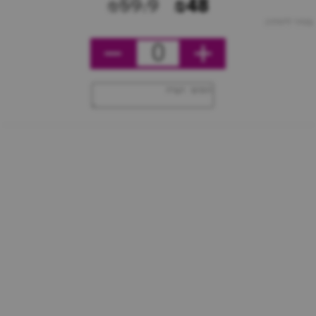
₪59.9
₪48
מחיר ליחידה
0