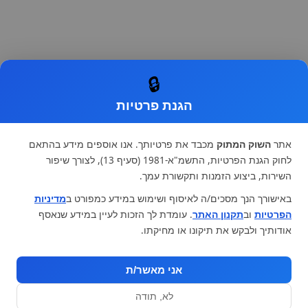
🔒
הגנת פרטיות
אתר
השוק המתוק
מכבד את פרטיותך. אנו אוספים מידע בהתאם
לחוק הגנת הפרטיות, התשמ"א-1981 (סעיף 13), לצורך שיפור
השירות, ביצוע הזמנות ותקשורת עמך.
באישורך הנך מסכים/ה לאיסוף ושימוש במידע כמפורט ב
מדיניות
הפרטיות
וב
תקנון האתר
. עומדת לך הזכות לעיין במידע שנאסף
אודותיך ולבקש את תיקונו או מחיקתו.
אני מאשר/ת
לא, תודה