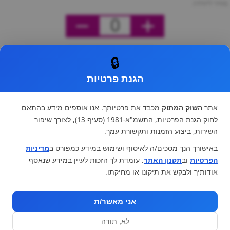
מחיר ליחידה
0
🔒
הגנת פרטיות
אתר
השוק המתוק
מכבד את פרטיותך. אנו אוספים מידע בהתאם
לחוק הגנת הפרטיות, התשמ"א-1981 (סעיף 13), לצורך שיפור
השירות, ביצוע הזמנות ותקשורת עמך.
באישורך הנך מסכים/ה לאיסוף ושימוש במידע כמפורט ב
מדיניות
הפרטיות
וב
תקנון האתר
. עומדת לך הזכות לעיין במידע שנאסף
אודותיך ולבקש את תיקונו או מחיקתו.
אני מאשר/ת
לא, תודה