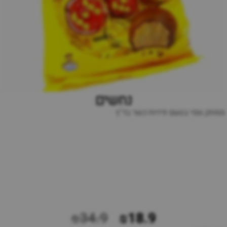
נחשים
ממתק גומי בטעם פירות כשר בד"ץ
₪34.9
₪18.9