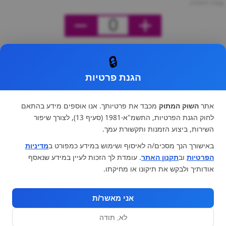
מחיר ליחידה
0
🔒
הגנת פרטיות
אתר
השוק המתוק
מכבד את פרטיותך. אנו אוספים מידע בהתאם
לחוק הגנת הפרטיות, התשמ"א-1981 (סעיף 13), לצורך שיפור
השירות, ביצוע הזמנות ותקשורת עמך.
באישורך הנך מסכים/ה לאיסוף ושימוש במידע כמפורט ב
מדיניות
הפרטיות
וב
תקנון האתר
. עומדת לך הזכות לעיין במידע שנאסף
אודותיך ולבקש את תיקונו או מחיקתו.
אני מאשר/ת
לא, תודה