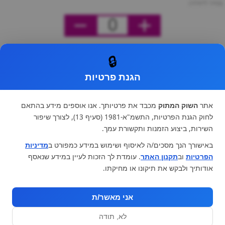
מחיר ליחידה
0
🔒
הגנת פרטיות
אתר
השוק המתוק
מכבד את פרטיותך. אנו אוספים מידע בהתאם
לחוק הגנת הפרטיות, התשמ"א-1981 (סעיף 13), לצורך שיפור
השירות, ביצוע הזמנות ותקשורת עמך.
באישורך הנך מסכים/ה לאיסוף ושימוש במידע כמפורט ב
מדיניות
הפרטיות
וב
תקנון האתר
. עומדת לך הזכות לעיין במידע שנאסף
אודותיך ולבקש את תיקונו או מחיקתו.
אני מאשר/ת
לא, תודה