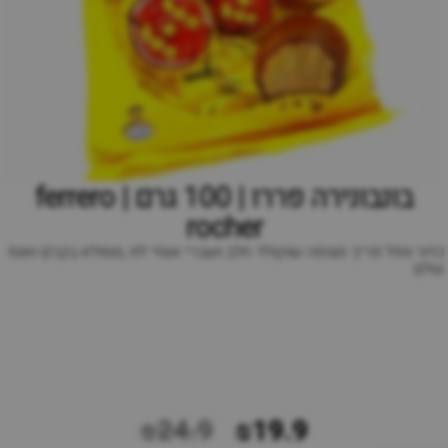
בונבונירה פררו | 100 גרם | ferrero
rocher
כדור וופל פריך מצופה שוקולד חלב ושברי אגוזי לוז ,ממולא בקרם ואגוז
שלם
₪24.9
₪19.9