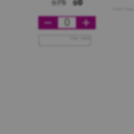
₪75
₪0
מחיר ליחידה
0