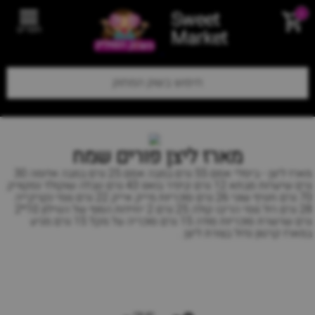
Sweet
0
תפריט
Market
מארז ליצן פורים שמח
מארז ליצן - ביסלי אסם 55 גרם במבה אסם 25 גרם במבה אדומה 30
גרם שיערות סבתא 12 גרם קינדר בואנו 43 גרם טבלה שוקולד נסקוויק
70 גרם חטיף שוגי 26 גרם סוכריות מייק אייק 22 גרם גומי נקניקייה
28 גרם רול גומי הריבו קולה 25 גרם 2 יחידות הסוף של הטילון 10*2
גרם שרשרת סוכריות סודה 15 גרם סוכריה על מקל 15 גרם מגיע
במארז קרטון גדול בצורת ליצן .