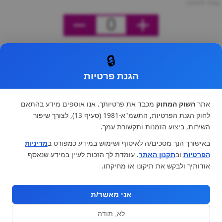
מחיר ליחידה
0
🔒
הגנת פרטיות
אתר
השוק המתוק
מכבד את פרטיותך. אנו אוספים מידע בהתאם
לחוק הגנת הפרטיות, התשמ"א-1981 (סעיף 13), לצורך שיפור
השירות, ביצוע הזמנות ותקשורת עמך.
באישורך הנך מסכים/ה לאיסוף ושימוש במידע כמפורט ב
מדיניות
הפרטיות
וב
תקנון האתר
. עומדת לך הזכות לעיין במידע שנאסף
אודותיך ולבקש את תיקונו או מחיקתו.
אני מאשר/ת
לא, תודה