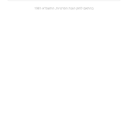
0
בהתאם לחוק הגנת הפרטיות, התשמ"א-1981
כל המוצרים
השוק המתוק
מבצעים
הקניות שלי
עגלת קניות
מוצרים חדשים:
מנה חמה נודלס -
גומי כדורים
פיקנטי
₪35
₪8
מעבר למוצר
מעבר למוצר