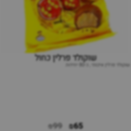
שוקולד פרלין כחול
שוקולד פרלין איכותי , כ-80 יחידות
₪99
₪65