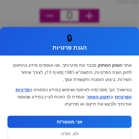
מחיר ליחידה
0
🔒
הגנת פרטיות
אתר
השוק המתוק
מכבד את פרטיותך. אנו אוספים מידע בהתאם
לחוק הגנת הפרטיות, התשמ"א-1981 (סעיף 13), לצורך שיפור
השירות, ביצוע הזמנות ותקשורת עמך.
באישורך הנך מסכים/ה לאיסוף ושימוש במידע כמפורט ב
מדיניות
הפרטיות
וב
תקנון האתר
. עומדת לך הזכות לעיין במידע שנאסף
אודותיך ולבקש את תיקונו או מחיקתו.
אני מאשר/ת
לא, תודה