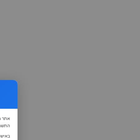
אתר
ה
התשמ"א-1981 (סעיף 13), לצורך שיפור השי
באישו