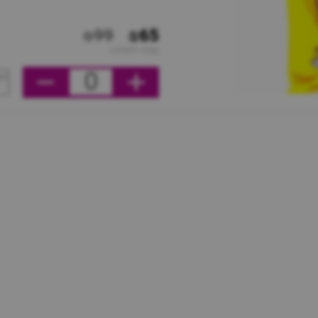
₪99
₪65
מחיר ליחידה
0