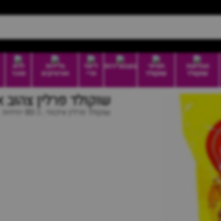
טבלאות
חטיפי
בונבוניירות
דיוטי
גלידות
ללא
שוקולד
שוקולד
פרי
וארטיקים
סוכר
שוקולד פרלין צהוב א
שוקולד פרלין איכותי , כ-80 יחידות