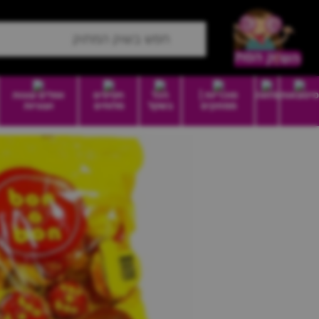
סיטונאות
מזווה
סוכריות |
הכל
חטיפים
וופלים עוגות
ממתקים
בשקל
מלוחים
ועוגיות