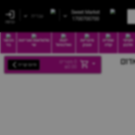
Sweet Market
עברית
1700700700
כניסה
חטיפי
שתייה
סיגריות
יינות
סלסלאות ואריזות
הכשר
חלבון
קלה
וטבק
ואלכוהול
שי
בד
דום
0
מוצרים
סיום קנייה
₪
0.00