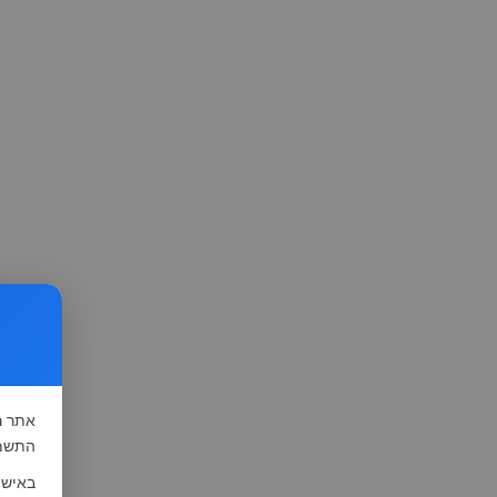
אתר
ה
התשמ"א-1981 (סעיף 13), לצורך שיפור השי
באישו