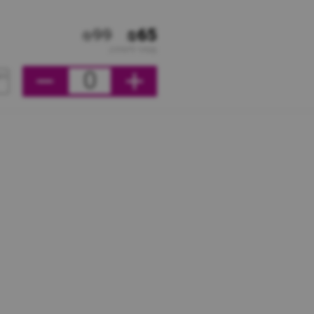
₪99
₪65
מחיר ליחידה
0