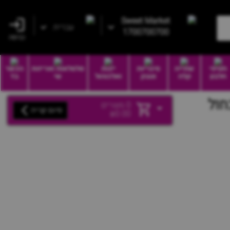
Sweet Market
עברית
1700700700
כניסה
חטיפי
שתייה
סיגריות
יינות
סלסלאות ואריזות
הכשר
חלבון
קלה
וטבק
ואלכוהול
שי
בד
חול
0
מוצרים
סיום קנייה
₪
0.00