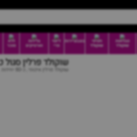
טבלאות
חטיפי
בונבוניירות
דיוטי
גלידות
ללא
שוקולד
שוקולד
פרי
וארטיקים
סוכר
שוקולד פרלין סגול כ
שוקולד פרלין איכותי , כ-80 יחידות