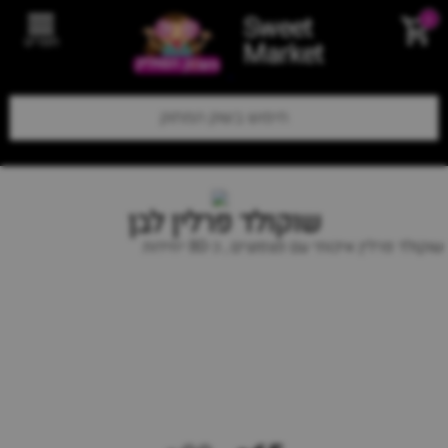
Sweet
0
תפריט
Market
שוקולד פרלין לבן
שוקולד פרלין איכותי עם פצפוצים , כ-80 יחידות