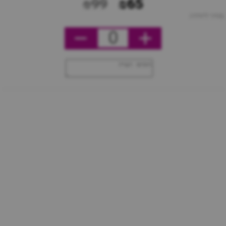
₪99
₪65
מחיר ליחידה
0