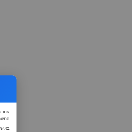
אתר
ה
התשמ"א-1981 (סעיף 13), לצורך שיפור השי
באישו