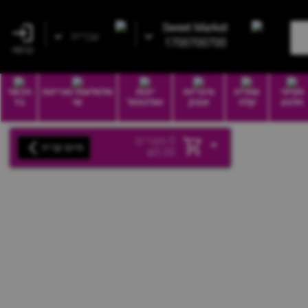
Sweet Market
עברית
1700700700
כניסה
חטיפי
שתייה
סיגריות
יינות
סלסלאות ואריזות
הכשר
חלבון
קלה
וטבק
ואלכוהול
שי
בד
0
מוצרים
סיום קנייה
₪
0.00