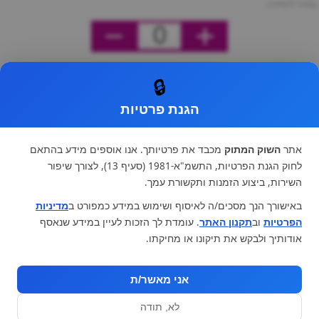
מחיר ליחידה
0
🔒
הגנת פרטיות
אתר
השוק המתוק
מכבד את פרטיותך. אנו אוספים מידע בהתאם
לחוק הגנת הפרטיות, התשמ"א-1981 (סעיף 13), לצורך שיפור
השירות, ביצוע הזמנות ותקשורת עמך.
באישורך הנך מסכים/ה לאיסוף ושימוש במידע כמפורט ב
מדיניות
הפרטיות
וב
תקנון האתר
. עומדת לך הזכות לעיין במידע שנאסף
אודותיך ולבקש את תיקונו או מחיקתו.
אני מאשר/ת
לא, תודה