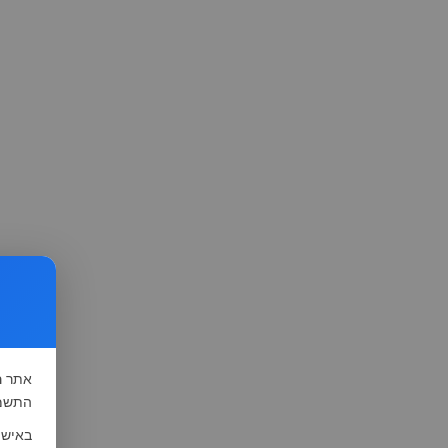
אתר
ה
התשמ"א-1981 (סעיף 13), לצורך שיפור השי
באישו