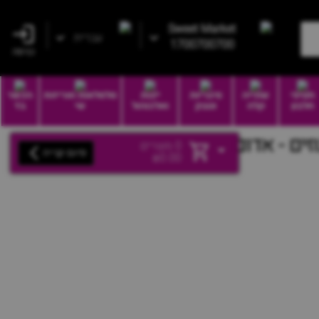
Sweet Market
עברית
1700700700
כניסה
חטיפי
שתייה
סיגריות
יינות
סלסלאות ואריזות
הכשר
חלבון
קלה
וטבק
ואלכוהול
שי
בד
זים - אדום
0
מוצרים
סיום קנייה
₪
0.00