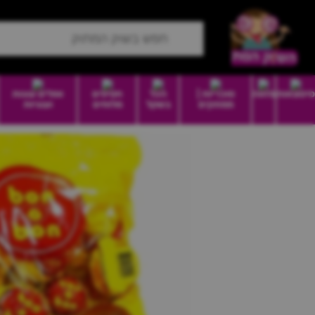
סיטונאות
מזווה
סוכריות |
הכל
חטיפים
וופלים עוגות
ממתקים
בשקל
מלוחים
ועוגיות