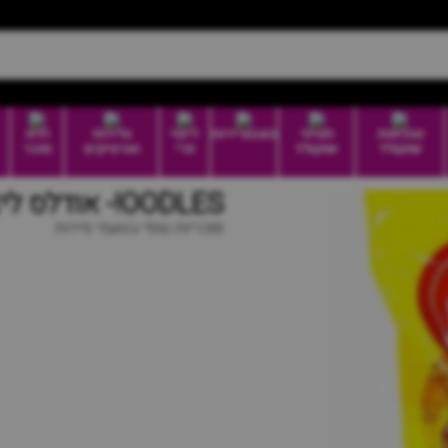
טבלאות
חטיפי
בונבוניירות
דיוטי
גלידות
ללא
שוקולד
שוקולד
פרי
וארטיקים
סוכר
OODLES!- אודלס ליצן
סוכריות טופי בטעמי פירות