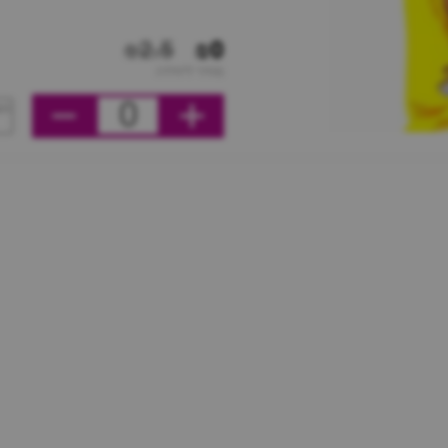
₪2.5
₪0
מחיר ליחידה
0