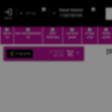
Sweet Market
עברית
1700700700
כניסה
חטיפי
שתייה
סיגריות
יינות
סלסלאות ואריזות
הכשר
חלבון
קלה
וטבק
ואלכוהול
שי
בד
0
מוצרים
סיום קנייה
₪
0.00