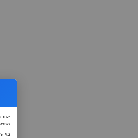
אתר
ה
התשמ"א-1981 (סעיף 13), לצורך שיפור השי
באישו