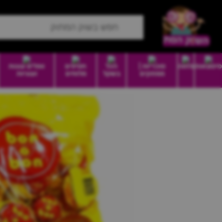
סיטונאות
מזווה
סוכריות |
הכל
חטיפים
וופלים עוגות
ממתקים
בשקל
מלוחים
ועוגיות