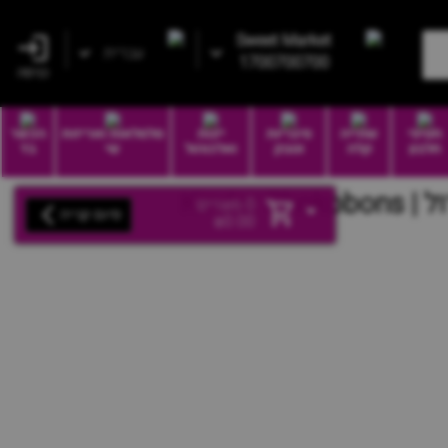
Sweet Market
עברית
1700700700
כניסה
חטיפי
שתייה
סיגריות
יינות
סלסלאות ואריזות
הכשר
חלבון
קלה
וטבק
ואלכוהול
שי
בד
Kinder
0
מוצרים
סיום קנייה
₪
0.00