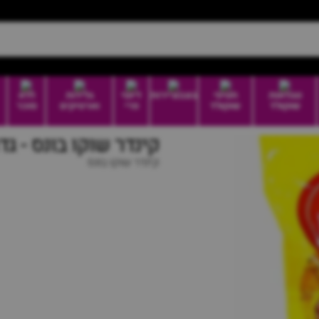
טבלאות
חטיפי
בונבוניירות
דיוטי
גלידות
ללא
שוקולד
שוקולד
פרי
וארטיקים
סוכר
קינדר שוקו בונס - גדול |  Shokobons
קינדר שוקו בונס