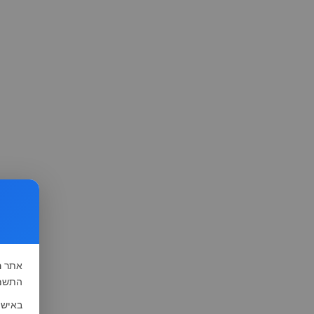
אתר
ה
התשמ"א-1981 (סעיף 13), לצורך שיפור השי
באישו