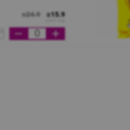
₪24.9
₪15.9
מחיר ליחידה
0