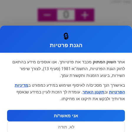
מחיר ליחידה
0
🔒
הגנת פרטיות
אתר
השוק המתוק
מכבד את פרטיותך. אנו אוספים מידע בהתאם
לחוק הגנת הפרטיות, התשמ"א-1981 (סעיף 13), לצורך שיפור
השירות, ביצוע הזמנות ותקשורת עמך.
באישורך הנך מסכים/ה לאיסוף ושימוש במידע כמפורט ב
מדיניות
הפרטיות
וב
תקנון האתר
. עומדת לך הזכות לעיין במידע שנאסף
אודותיך ולבקש את תיקונו או מחיקתו.
אני מאשר/ת
לא, תודה