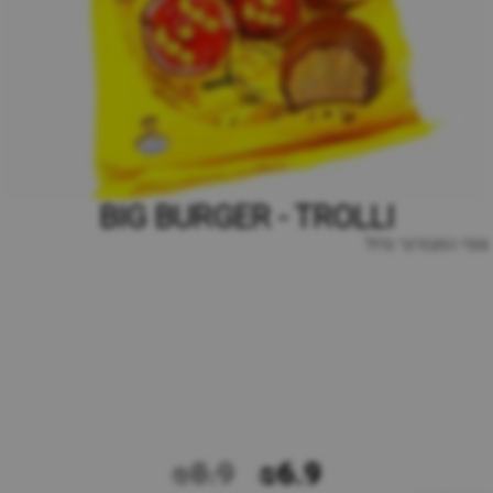
BIG BURGER - TROLLI
גומי המבורגר גדול
₪8.9
₪6.9