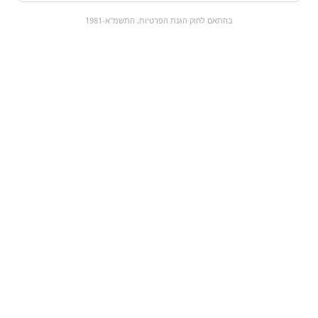
0
בהתאם לחוק הגנת הפרטיות, התשמ"א-1981
כל המוצרים
השוק המתוק
מבצעים
הקניות שלי
עגלת קניות
מוצרים חדשים:
משקה ספורט לימון |
ראמן 4 גבינות - צהוב
Gatorade
₪12.9
₪12.9
מעבר למוצר
מעבר למוצר