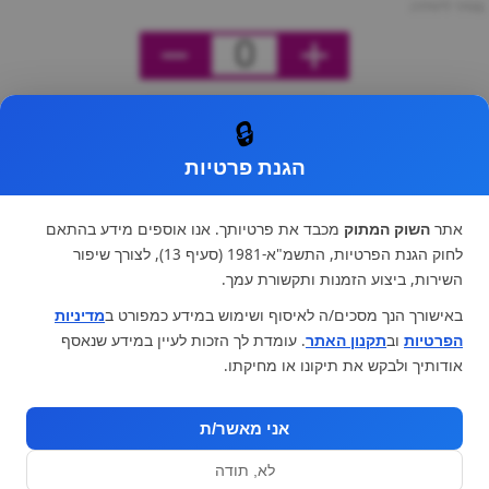
מחיר ליחידה
0
🔒
הגנת פרטיות
אתר
השוק המתוק
מכבד את פרטיותך. אנו אוספים מידע בהתאם
לחוק הגנת הפרטיות, התשמ"א-1981 (סעיף 13), לצורך שיפור
השירות, ביצוע הזמנות ותקשורת עמך.
באישורך הנך מסכים/ה לאיסוף ושימוש במידע כמפורט ב
מדיניות
הפרטיות
וב
תקנון האתר
. עומדת לך הזכות לעיין במידע שנאסף
אודותיך ולבקש את תיקונו או מחיקתו.
אני מאשר/ת
לא, תודה